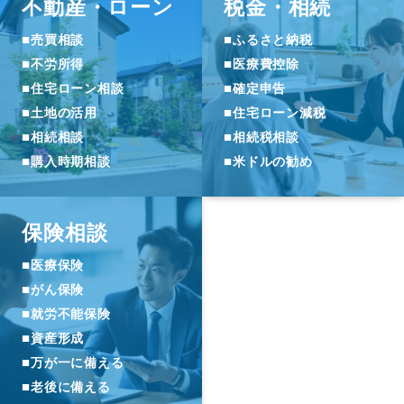
不動産・ローン
税金・相続
■
■
売買相談
ふるさと納税
■
■
不労所得
医療費控除
■
■
住宅ローン相談
確定申告
■
■
土地の活用
住宅ローン減税
■
■
相続相談
相続税相談
■
■
購入時期相談
米ドルの勧め
保険相談
■
医療保険
■
がん保険
■
就労不能保険
■
資産形成
■
万が一に備える
■
老後に備える