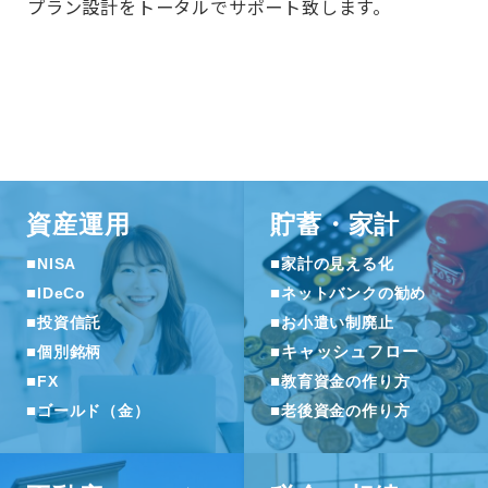
プラン設計をトータルでサポート致します。
資産運用
貯蓄・家計
■
■
NISA
家計の見える化
■
■
IDeCo
ネットバンクの勧め
■
■
投資信託
お小遣い制廃止
■
■
キャッシュフロー
個別銘柄
■
■
FX
教育資金の作り方
■
■
ゴールド（金）
老後資金の作り方