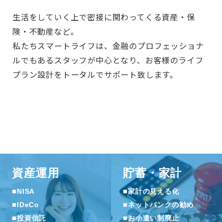
生活をしていく上で密接に関わってくる資産・保
険・不動産など。
私たちスマートライフは、金融のプロフェッショナ
ルでもあるスタッフが中心となり、お客様のライフ
プラン設計をトータルでサポート致します。
資産運用
貯蓄・家計
■
■
NISA
家計の見える化
■
■
IDeCo
ネットバンクの勧め
■
■
投資信託
お小遣い制廃止