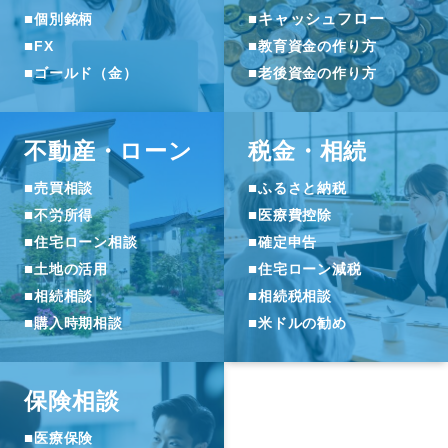
■
■
キャッシュフロー
個別銘柄
■
■
FX
教育資金の作り方
■
■
ゴールド（金）
老後資金の作り方
不動産・ローン
税金・相続
■
■
売買相談
ふるさと納税
■
■
不労所得
医療費控除
■
■
住宅ローン相談
確定申告
■
■
土地の活用
住宅ローン減税
■
■
相続相談
相続税相談
■
■
購入時期相談
米ドルの勧め
保険相談
■
医療保険