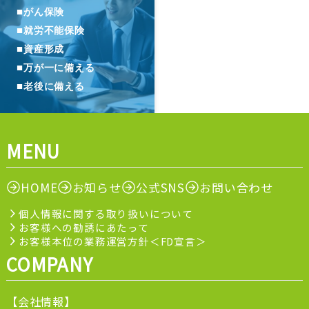
■
がん保険
■
就労不能保険
■
資産形成
■
万が一に備える
■
老後に備える
MENU
HOME
お知らせ
公式SNS
お問い合わせ
個人情報に関する取り扱いについて
お客様への勧誘にあたって
お客様本位の業務運営方針＜FD宣言＞
COMPANY
【会社情報】