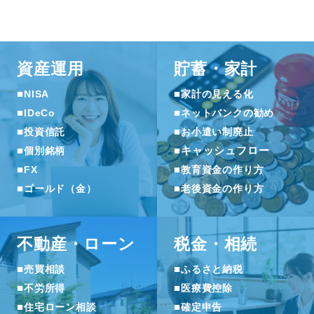
資産運用
貯蓄・家計
■
■
NISA
家計の見える化
■
■
IDeCo
ネットバンクの勧め
■
■
投資信託
お小遣い制廃止
■
■
キャッシュフロー
個別銘柄
■
■
FX
教育資金の作り方
■
■
ゴールド（金）
老後資金の作り方
不動産・ローン
税金・相続
■
■
売買相談
ふるさと納税
■
■
不労所得
医療費控除
■
■
住宅ローン相談
確定申告