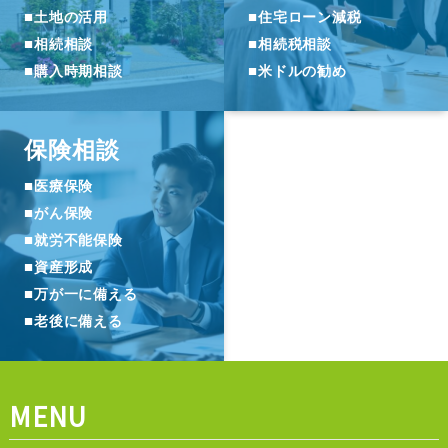
■
■
土地の活用
住宅ローン減税
■
■
相続相談
相続税相談
■
■
購入時期相談
米ドルの勧め
保険相談
■
医療保険
■
がん保険
■
就労不能保険
■
資産形成
■
万が一に備える
■
老後に備える
MENU