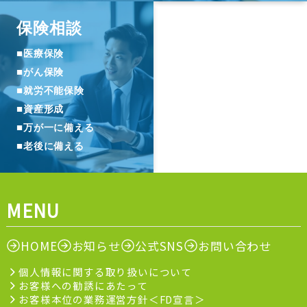
保険相談
■
医療保険
■
がん保険
■
就労不能保険
■
資産形成
■
万が一に備える
■
老後に備える
MENU
HOME
お知らせ
公式SNS
お問い合わせ
個人情報に関する取り扱いについて
お客様への勧誘にあたって
お客様本位の業務運営方針＜FD宣言＞