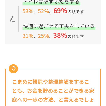
トイレは必ずふたをする
69％
53％
52％
、
、
の順です
快適に過ごせる工夫をしている
38％
21％
25％
、
、
の順です
こまめに掃除や整理整頓をするこ
とも、お金を貯めることができる家
庭への一歩の方法、と言えるでしょ