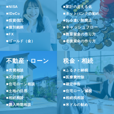
■
■
NISA
家計の見える化
■
■
IDeCo
ネットバンクの勧め
■
■
投資信託
お小遣い制廃止
■
■
キャッシュフロー
個別銘柄
■
■
FX
教育資金の作り方
■
■
ゴールド（金）
老後資金の作り方
不動産・ローン
税金・相続
■
■
売買相談
ふるさと納税
■
■
不労所得
医療費控除
■
■
住宅ローン相談
確定申告
■
■
土地の活用
住宅ローン減税
■
■
相続相談
相続税相談
■
■
購入時期相談
米ドルの勧め