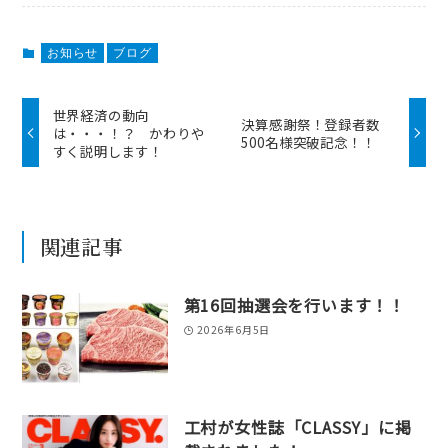
お知らせ
ブログ
世界経済の動向
決算感謝祭！登録者数
は・・・！？ かわりや
500名様突破記念！！
すく説明します！
関連記事
第16回抽選会を行います！！
2026年6月5日
工村が女性誌「CLASSY」に掲