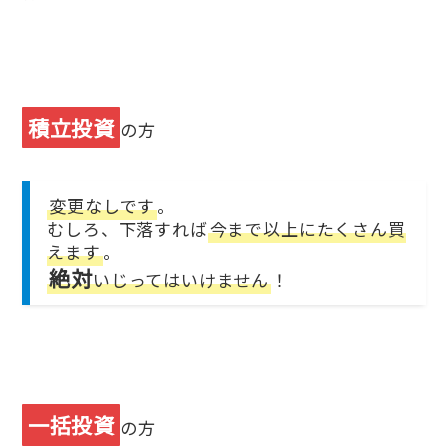
積立投資
の方
変更なしです
。
むしろ、下落すれば
今まで以上にたくさん買
えます
。
絶対
いじってはいけません
！
一括投資
の方