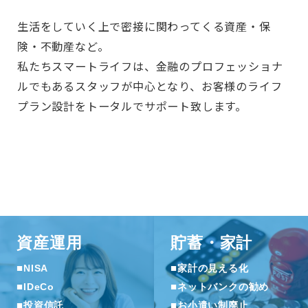
生活をしていく上で密接に関わってくる資産・保
険・不動産など。
私たちスマートライフは、金融のプロフェッショナ
ルでもあるスタッフが中心となり、お客様のライフ
プラン設計をトータルでサポート致します。
資産運用
貯蓄・家計
■
■
NISA
家計の見える化
■
■
IDeCo
ネットバンクの勧め
■
■
投資信託
お小遣い制廃止