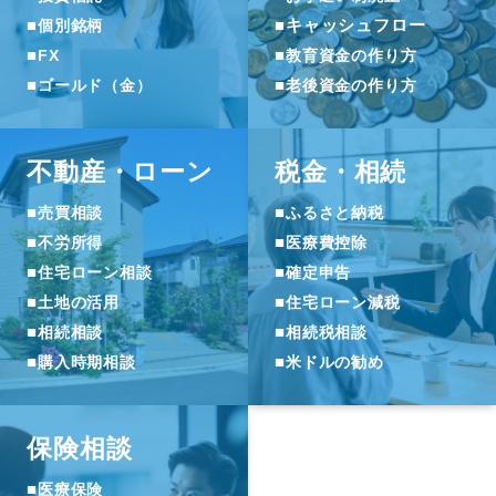
■
■
キャッシュフロー
個別銘柄
■
■
FX
教育資金の作り方
■
■
ゴールド（金）
老後資金の作り方
不動産・ローン
税金・相続
■
■
売買相談
ふるさと納税
■
■
不労所得
医療費控除
■
■
住宅ローン相談
確定申告
■
■
土地の活用
住宅ローン減税
■
■
相続相談
相続税相談
■
■
購入時期相談
米ドルの勧め
保険相談
■
医療保険