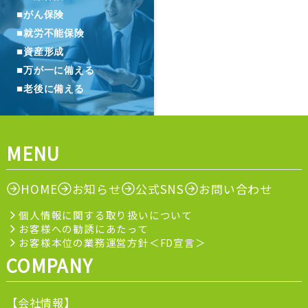
■
がん保険
■
就労不能保険
■
資産形成
■
万が一に備える
■
老後に備える
MENU
HOME
お知らせ
公式SNS
お問い合わせ
個人情報に関する取り扱いについて
お客様への勧誘にあたって
お客様本位の業務運営方針＜FD宣言＞
COMPANY
【会社情報】