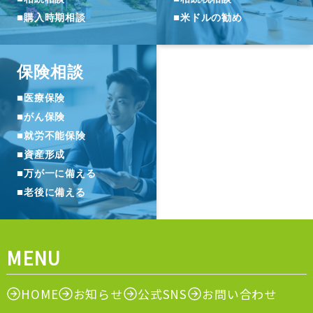
■
■
購入時期相談
米ドルの勧め
保険相談
■
医療保険
■
がん保険
■
就労不能保険
■
資産形成
■
万が一に備える
■
老後に備える
MENU
HOME
お知らせ
公式SNS
お問い合わせ