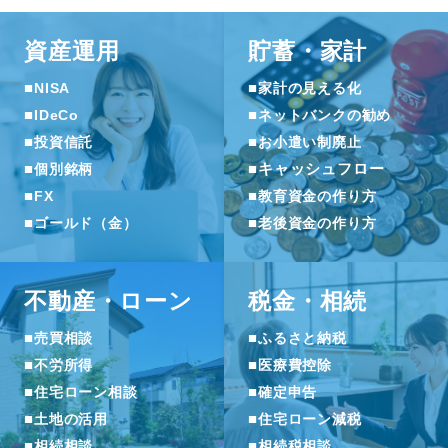
資産運用
貯蓄・家計
■
■
NISA
家計の見える化
■
■
IDeCo
ネットバンクの勧め
■
■
投資信託
お小遣い制廃止
■
■
キャッシュフロー
個別銘柄
■
■
FX
教育資金の作り方
■
■
ゴールド（金）
老後資金の作り方
不動産・ローン
税金・相続
■
■
売買相談
ふるさと納税
■
■
不労所得
医療費控除
■
■
住宅ローン相談
確定申告
■
■
土地の活用
住宅ローン減税
■
■
相続相談
相続税相談