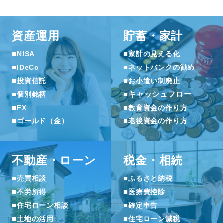
資産運用
貯蓄・家計
■
■
NISA
家計の見える化
■
■
IDeCo
ネットバンクの勧め
■
■
投資信託
お小遣い制廃止
■
■
キャッシュフロー
個別銘柄
■
■
FX
教育資金の作り方
■
■
ゴールド（金）
老後資金の作り方
不動産・ローン
税金・相続
■
■
売買相談
ふるさと納税
■
■
不労所得
医療費控除
■
■
住宅ローン相談
確定申告
■
■
土地の活用
住宅ローン減税