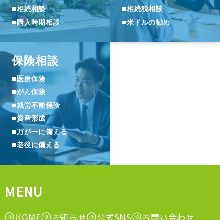
■
■
相続相談
相続税相談
■
■
購入時期相談
米ドルの勧め
保険相談
■
医療保険
■
がん保険
■
就労不能保険
■
資産形成
■
万が一に備える
■
老後に備える
MENU
HOME
お知らせ
公式SNS
お問い合わせ