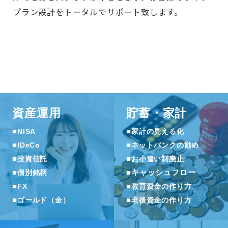
プラン設計をトータルでサポート致します。
資産運用
貯蓄・家計
■
■
NISA
家計の見える化
■
■
IDeCo
ネットバンクの勧め
■
■
投資信託
お小遣い制廃止
■
■
キャッシュフロー
個別銘柄
■
■
FX
教育資金の作り方
■
■
ゴールド（金）
老後資金の作り方