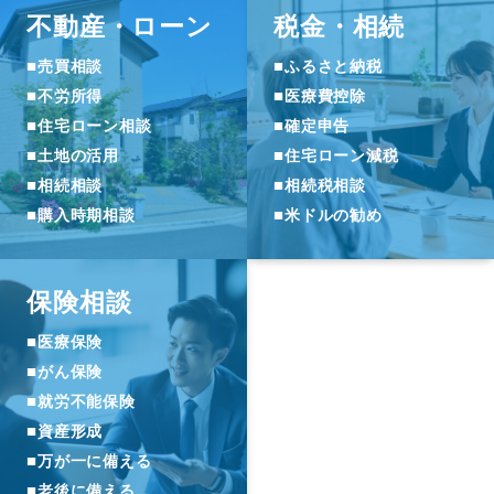
不動産・ローン
税金・相続
■
■
売買相談
ふるさと納税
■
■
不労所得
医療費控除
■
■
住宅ローン相談
確定申告
■
■
土地の活用
住宅ローン減税
■
■
相続相談
相続税相談
■
■
購入時期相談
米ドルの勧め
保険相談
■
医療保険
■
がん保険
■
就労不能保険
■
資産形成
■
万が一に備える
■
老後に備える