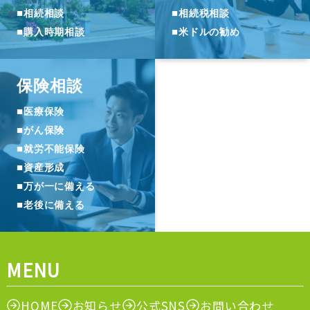
■
■
相続相談
相続税相談
■
■
購入時期相談
米ドルの勧め
保険相談
■
医療保険
■
がん保険
■
就労不能保険
■
資産形成
■
万が一に備える
■
老後に備える
MENU
HOME
お知らせ
公式SNS
お問い合わせ