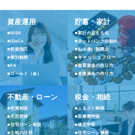
資産運用
貯蓄・家計
■
■
NISA
家計の見える化
■
■
IDeCo
ネットバンクの勧め
■
■
投資信託
お小遣い制廃止
■
■
キャッシュフロー
個別銘柄
■
■
FX
教育資金の作り方
■
■
ゴールド（金）
老後資金の作り方
不動産・ローン
税金・相続
■
■
売買相談
ふるさと納税
■
■
不労所得
医療費控除
■
■
住宅ローン相談
確定申告
■
■
土地の活用
住宅ローン減税