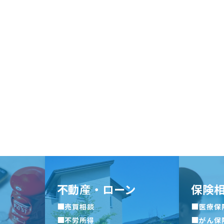
不動産・ローン
保険
■
■
売買相談
医療保
■
■
不労所得
がん保