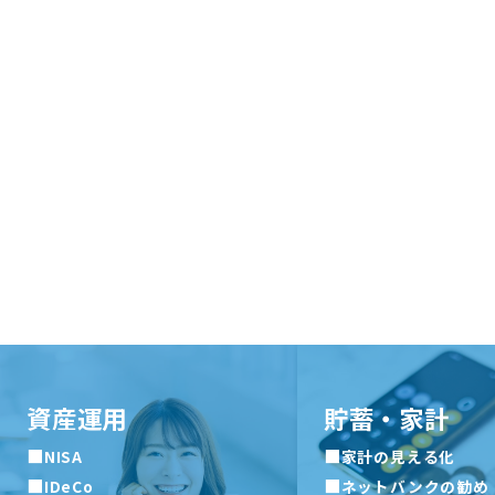
資産運用
貯蓄・家計
■
■
NISA
家計の見える化
■
■
IDeCo
ネットバンクの勧め