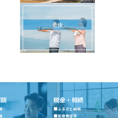
老後
相談
税金・相続
■
険
ふるさと納税
■
険
医療費控除