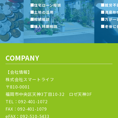
■
■
住宅ローン相談
就労不
■
■
土地の活用
資産形
■
■
相続相談
万が一
■
■
購入時期相談
老後に
COMPANY
【会社情報】
株式会社スマートライフ
〒810-0001
福岡市中央区天神3丁目10-32 ロゼ天神3F
TEL：092-401-1072
FAX：092-401-1079
eFAX：092-510-5433