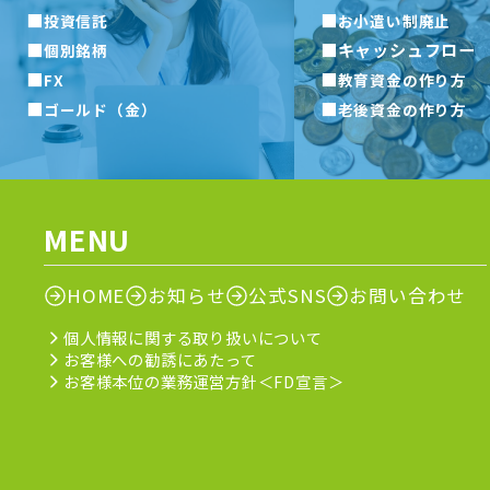
■
■
投資信託
お小遣い制廃止
■
■
キャッシュフロー
個別銘柄
■
■
FX
教育資金の作り方
■
■
ゴールド（金）
老後資金の作り方
MENU
HOME
お知らせ
公式SNS
お問い合わせ
個人情報に関する取り扱いについて
お客様への勧誘にあたって
お客様本位の業務運営方針＜FD宣言＞