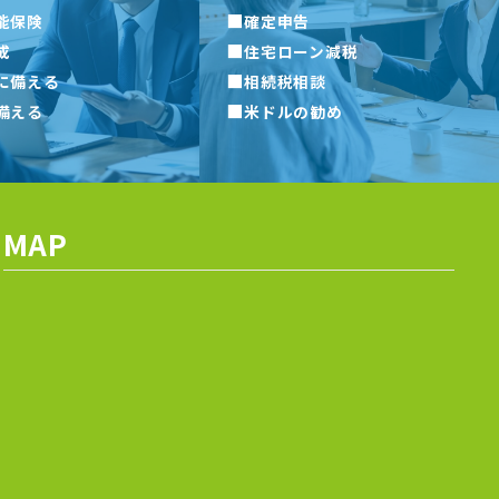
■
能保険
確定申告
■
成
住宅ローン減税
■
に備える
相続税相談
■
備える
米ドルの勧め
MAP