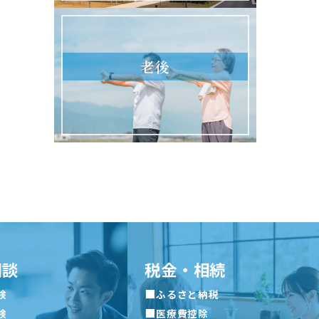
老後
相談
税金・相続
■
険
ふるさと納税
■
険
医療費控除