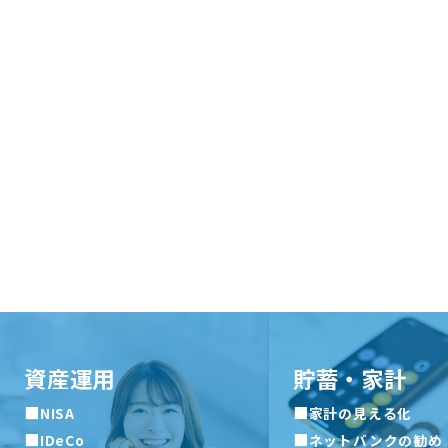
資産運用
貯蓄・家計
■
■
NISA
家計の見える化
■
■
IDeCo
ネットバンクの勧め