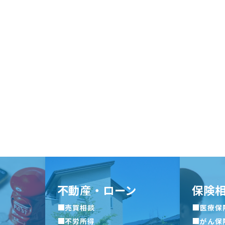
不動産・ローン
保険
■
■
売買相談
医療保
■
■
不労所得
がん保