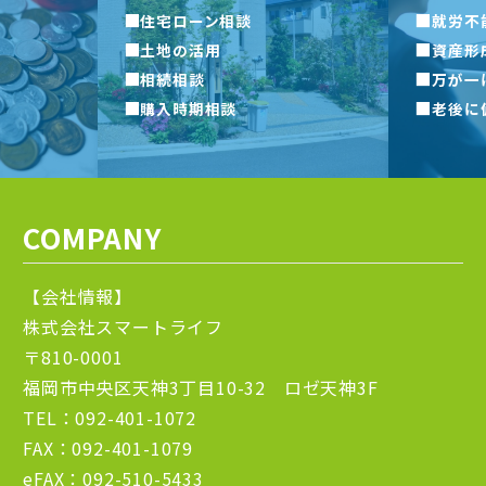
■
■
住宅ローン相談
就労不
■
■
土地の活用
資産形
■
■
相続相談
万が一
■
■
購入時期相談
老後に
COMPANY
【会社情報】
株式会社スマートライフ
〒810-0001
福岡市中央区天神3丁目10-32 ロゼ天神3F
TEL：092-401-1072
FAX：092-401-1079
eFAX：092-510-5433