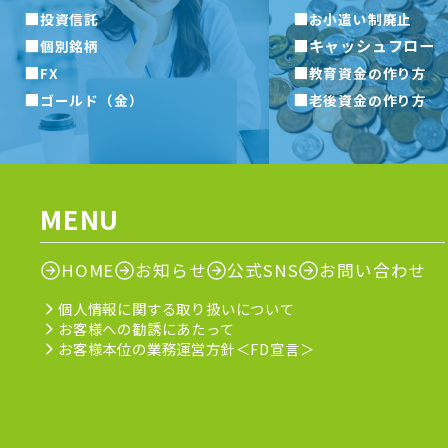
■
■
投資信託
お小遣い制廃止
■
■
キャッシュフロー
個別銘柄
■
■
FX
教育資金の作り方
■
■
ゴールド（金）
老後資金の作り方
MENU
HOME
お知らせ
公式SNS
お問い合わせ
個人情報に関する取り扱いについて
お客様への勧誘にあたって
お客様本位の業務運営方針＜FD宣言＞