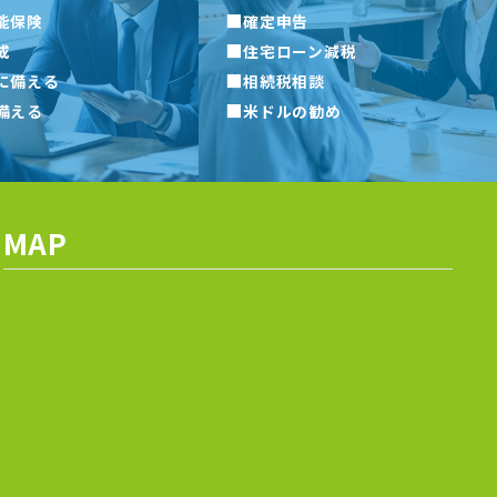
■
能保険
確定申告
■
成
住宅ローン減税
■
に備える
相続税相談
■
備える
米ドルの勧め
MAP