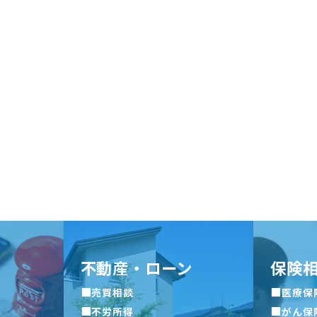
不動産・ローン
保険
■
■
売買相談
医療保
■
■
不労所得
がん保