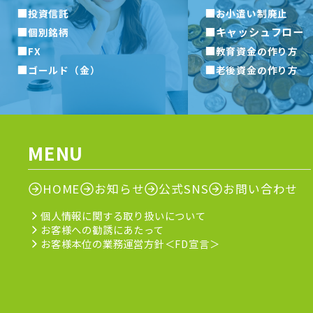
■
■
投資信託
お小遣い制廃止
■
■
キャッシュフロー
個別銘柄
■
■
FX
教育資金の作り方
■
■
ゴールド（金）
老後資金の作り方
MENU
HOME
お知らせ
公式SNS
お問い合わせ
個人情報に関する取り扱いについて
お客様への勧誘にあたって
お客様本位の業務運営方針＜FD宣言＞