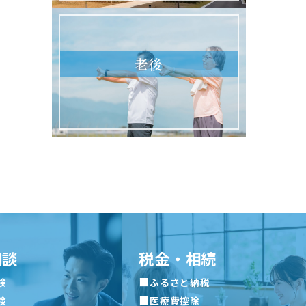
老後
相談
税金・相続
■
険
ふるさと納税
■
険
医療費控除