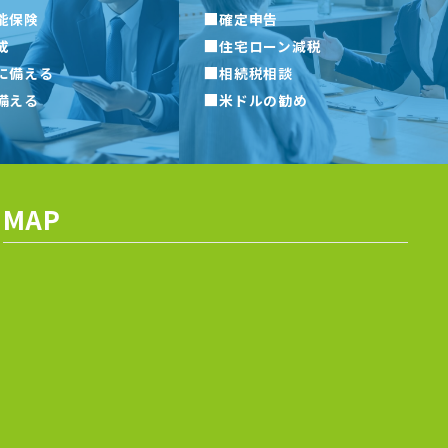
■
能保険
確定申告
■
成
住宅ローン減税
■
に備える
相続税相談
■
備える
米ドルの勧め
MAP