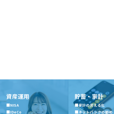
資産運用
貯蓄・家計
■
■
NISA
家計の見える化
■
■
IDeCo
ネットバンクの勧め