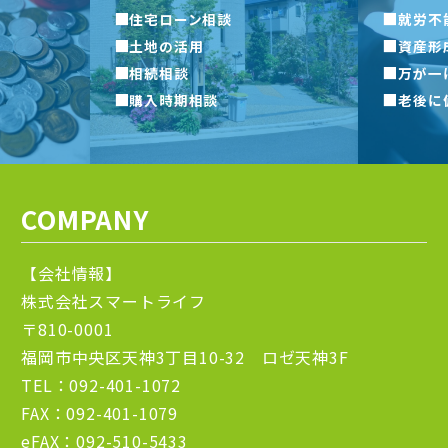
■
■
住宅ローン相談
就労不
■
■
土地の活用
資産形
■
■
相続相談
万が一
■
■
購入時期相談
老後に
COMPANY
【会社情報】
株式会社スマートライフ
〒810-0001
福岡市中央区天神3丁目10-32 ロゼ天神3F
TEL：092-401-1072
FAX：092-401-1079
eFAX：092-510-5433